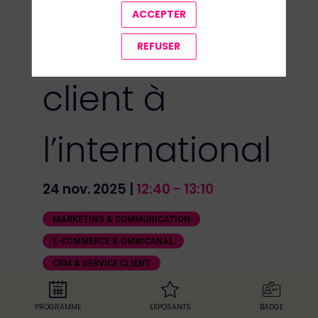
ACCEPTER
l’engagement
REFUSER
client à
l’international
24 nov. 2025
|
12:40
-
13:10
MARKETING & COMMUNICATION
E-COMMERCE & OMNICANAL
CRM & SERVICE CLIENT
MARCHANDISES & COMMERCE
PROGRAMME
EXPOSANTS
BADGE