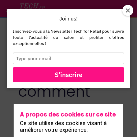
/*
*/
*/
/*
*/
Join us!
Inscrivez-vous à la Newsletter Tech for Retail pour suivre
toute l'actualité du salon et profiter d'offres
Fidélité sans
exceptionnelles !
Type
your
frontières :
email
S'inscrire
comment
Boardriders
A propos des cookies sur ce site
Ce site utilise des cookies visant à
renforce
améliorer votre expérience.