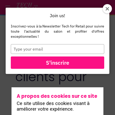
/*
*/
*/
/*
*/
Join us!
Inscrivez-vous à la Newsletter Tech for Retail pour suivre
toute l'actualité du salon et profiter d'offres
Le rôle clé
exceptionnelles !
Type
your
des avis
email
S'inscrire
clients pour
optimiser la
A propos des cookies sur ce site
Ce site utilise des cookies visant à
découverte
améliorer votre expérience.