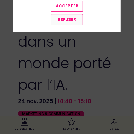
ACCEPTER
des produits
REFUSER
dans un
monde porté
par l’IA.
24 nov. 2025
|
14:40
-
15:10
MARKETING & COMMUNICATION
E-COMMERCE & OMNICANAL
PROGRAMME
EXPOSANTS
BADGE
NOUVELLES TECHNOLOGIES / IA